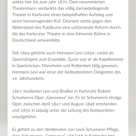
wirkte hier bis zum Jahr 1870. Dem renommierten
Theatermann verdankte das völlig darniederliegende
Theater in Karlsruhe einen beispielhaften Aufstieg und
einen hervorragenden Ruf. Devrient setzte gegen den
Widerstand des Publikums eine umfassende Reform durch,
die das Karlsruher Theater in eine führende Bühne in
Deutschland verwandelte.
Seit 1864 gehörte auch Hermann Levi (1839–1900) als
Operndirigent zum Ensemble. Zuvor war er als Kapellmeister
in Saarbrücken, Mannheim und Rotterdam tätig gewesen.
Hermann Levi war einer der bedeutendsten Dirigenten des
19. Jahrhunderts.
1867 studierten Levi und Brulliot in Karlsruhe Robert
Schumanns Oper „Genoveva“ ein. Es ist Schumanns einzige
Oper, zwischen April 1847 und August 1848 entstanden
und 1850 in Leipzig unter der Leitung des Komponisten
uraufgeführt.
Es gehört zu den Verdiensten von Levis Schumann-Pflege,
dass Schumanns „Genoveva“ 1867/68 in Karlsruhe erst