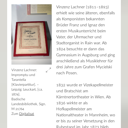
Vinzenz Lachner (1811–1893)
erhielt wie seine älteren, ebenfalls
als Komponisten bekannten
Brüder Franz und Ignaz den
ersten Musikunterricht beim
Vater, der Uhrmacher und
Stadtorganist in Rain war. Ab
1824 besuchte er dann das
Gymnasium in Augsburg und ging
anschließend als Musiklehrer für
drei Jahre zum Grafen Mycielski
Vinzenz Lachner:
nach Posen.
Impromptu und
Tarantella
[Klavierpartitur]. –
1832 wurde er Vizekapellmeister
Leipzig: Leuckart, [ca.
und Bratschist am
1874].
Kärntnertortheater in Wien. Ab
Badische
1836 wirkte er als
Landesbibliothek, Sign.
M 21764
Hofkapellmeister am
Zum
Digitalisat
Nationaltheater in Mannheim, wo
er bis zu seiner Versetzung in den
Ruhestand im Jahr 1873 blieb.