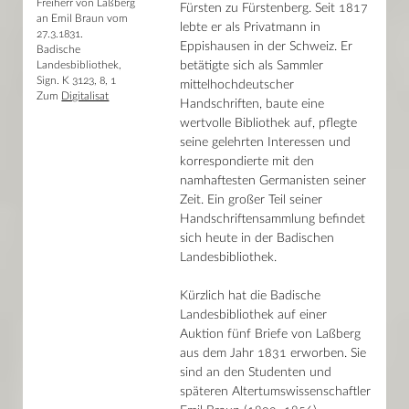
Freiherr von Laßberg
Fürsten zu Fürstenberg. Seit 1817
an Emil Braun vom
lebte er als Privatmann in
27.3.1831.
Eppishausen in der Schweiz. Er
Badische
Landesbibliothek,
betätigte sich als Sammler
Sign. K 3123, 8, 1
mittelhochdeutscher
Zum
Digitalisat
Handschriften, baute eine
wertvolle Bibliothek auf, pflegte
seine gelehrten Interessen und
korrespondierte mit den
namhaftesten Germanisten seiner
Zeit. Ein großer Teil seiner
Handschriftensammlung befindet
sich heute in der Badischen
Landesbibliothek.
Kürzlich hat die Badische
Landesbibliothek auf einer
Auktion fünf Briefe von Laßberg
aus dem Jahr 1831 erworben. Sie
sind an den Studenten und
späteren Altertumswissenschaftler