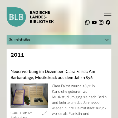
Startseite
Aktuelles
Neuerwerbung des Monats
Archiv Neuerwerbungen 2011
Schnelleinstieg
Hier geht's zum BLBlog!
Suchen
2011
Mein Konto
Katalog plus
Raumbuchungssystem
Landesbibliographie
Die BLB
Digitale Sammlungen
Neuerwerbung im Dezember: Clara Faisst: Am
Recherche
Infos für Einsteiger
Barbaratage, Musikdruck aus dem Jahr 1896
Service
Online-Kurse und Tutorials
Sammlungen
Clara Faisst wurde 1872 in
Aktuelles
Adresse
Kulturprogramm
Karlsruhe geboren. Zum
Erbprinzenstraße 15
Ausstellungen
Musikstudium ging sie nach Berlin
76133 Karlsruhe
Kulturgüter auf Reisen
T +49 721 175-2221
und kehrte um das Jahr 1900
Neuerwerbung des Monats
service@blb-karlsruhe.de
wieder in ihre Heimatstadt zurück,
Archiv Neuerwerbungen 2025
Archiv Neuerwerbungen 2024
Clara Faisst: Am
Öffnungszeiten
wo sie als Pianistin und
Barbaratage
Archiv Neuerwerbungen 2023