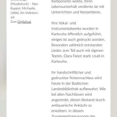
Haupthaus
Komponistin wirkte. Ihren
[Musikdruck] – Neu-
Archiv Neuerwerbungen 2022
Mo–Fr 9–19 Uhr / Sa 10–18 Uhr
Lebensunterhalt verdiente sie mit
Ruppin: Michaelis,
Archiv Neuerwerbungen 2021
Unterrichten und Konzertieren.
Lesesaal Sammlungen
[1896]. (Im Volkston;
Archiv Neuerwerbungen 2020
Mo–Mi/Fr 9.30–16 Uhr / Do 9.30–18 Uhr
10)
Archiv Neuerwerbungen 2019
Zum
Digitalisat
Archiv Neuerwerbungen 2018
Ihre Vokal- und
Wissenstor
Archiv Neuerwerbungen 2017
Instrumentalwerke wurden in
Mo–Fr 9–22 Uhr / Sa–So 10–22 Uhr
Archiv Neuerwerbungen 2016
Karlsruhe öffentlich aufgeführt,
Archiv Neuerwerbungen 2015
einiges ist auch gedruckt worden.
Archiv Neuerwerbungen 2014
Besonders zahlreich entstanden
Archiv Neuerwerbungen 2013
Archiv Neuerwerbungen 2012
Lieder, zum Teil auch mit eigenen
Archiv Neuerwerbungen 2011
Texten. Clara Faisst starb 1948 in
Projekte
Karlsruhe.
Stellenangebote
Der Donaueschinger Wigalois
Ihr handschriftlicher und
Themenseiten
Kalender
gedruckter Notennachlass wird
heute in der Badischen
Landesbibliothek aufbewahrt. Wie
News
bei allen Nachlässen wird
Presse
angestrebt, diesen Bestand durch
Mein Konto
antiquarische Ankäufe zu
Shop
erweitern. In diesem
Glossar
Kontakt
Zusammenhang konnte der