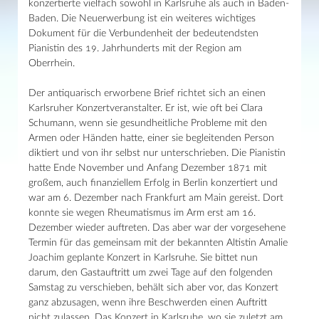
konzertierte vielfach sowohl in Karlsruhe als auch in Baden-
Baden. Die Neuerwerbung ist ein weiteres wichtiges
Dokument für die Verbundenheit der bedeutendsten
Pianistin des 19. Jahrhunderts mit der Region am
Oberrhein.
Der antiquarisch erworbene Brief richtet sich an einen
Karlsruher Konzertveranstalter. Er ist, wie oft bei Clara
Schumann, wenn sie gesundheitliche Probleme mit den
Armen oder Händen hatte, einer sie begleitenden Person
diktiert und von ihr selbst nur unterschrieben. Die Pianistin
hatte Ende November und Anfang Dezember 1871 mit
großem, auch finanziellem Erfolg in Berlin konzertiert und
war am 6. Dezember nach Frankfurt am Main gereist. Dort
konnte sie wegen Rheumatismus im Arm erst am 16.
Dezember wieder auftreten. Das aber war der vorgesehene
Termin für das gemeinsam mit der bekannten Altistin Amalie
Joachim geplante Konzert in Karlsruhe. Sie bittet nun
darum, den Gastauftritt um zwei Tage auf den folgenden
Samstag zu verschieben, behält sich aber vor, das Konzert
ganz abzusagen, wenn ihre Beschwerden einen Auftritt
nicht zulassen. Das Konzert in Karlsruhe, wo sie zuletzt am