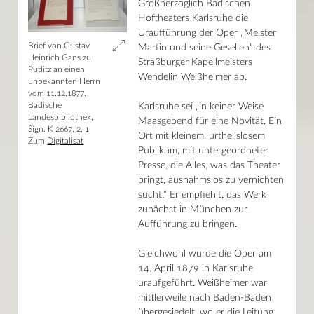
Großherzoglich Badischen
Hoftheaters Karlsruhe die
Uraufführung der Oper „Meister
Brief von Gustav
Martin und seine Gesellen“ des
Heinrich Gans zu
Straßburger Kapellmeisters
Putlitz an einen
Wendelin Weißheimer ab.
unbekannten Herrn
vom 11.12.1877.
Badische
Karlsruhe sei „in keiner Weise
Landesbibliothek,
Maasgebend für eine Novität. Ein
Sign. K 2667, 2, 1
Ort mit kleinem, urtheilslosem
Zum
Digitalisat
Publikum, mit untergeordneter
Presse, die Alles, was das Theater
bringt, ausnahmslos zu vernichten
sucht.“ Er empfiehlt, das Werk
zunächst in München zur
Aufführung zu bringen.
Gleichwohl wurde die Oper am
14. April 1879 in Karlsruhe
uraufgeführt. Weißheimer war
mittlerweile nach Baden-Baden
übergesiedelt, wo er die Leitung