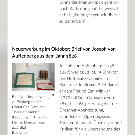
Schneider-Manuskript eigentlich
nach Karlsruhe gehörte, weshalb
er bat, „die Angelegenheit diskret
zu behandeln“.
↑
Neuerwerbung im Oktober: Brief von Joseph von
Auffenberg aus dem Jahr 1828
Joseph von Auffenberg (1798–
1857) war 1822–1849 Direktor
des Hoftheater-Comités in
Karlsruhe. In diesem Brief dankt
er dem Freund Carl Winkler
Brief von Joseph von
(1775–1856) in Dresden, von
Auffenberg an den
1817 bis 1843 Herausgeber der
Hofrat Carl Gottlieb
Dresdner Abendzeitung,
Theodor Winkler
Schriftsteller, Opernregisseur,
(Pseudonym: Theodor
Hell) in Dresden vom
Theaterintendant, Übersetzer und
2.12.1828.
Kritiker, für die Übersendung des
Badische