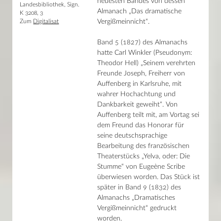
neuesten Bandes von dessen
Landesbibliothek, Sign.
Almanach „Das dramatische
K 3208, 3
Vergißmeinnicht“.
Zum
Digitalisat
Band 5 (1827) des Almanachs
hatte Carl Winkler (Pseudonym:
Theodor Hell) „Seinem verehrten
Freunde Joseph, Freiherr von
Auffenberg in Karlsruhe, mit
wahrer Hochachtung und
Dankbarkeit geweiht“. Von
Auffenberg teilt mit, am Vortag sei
dem Freund das Honorar für
seine deutschsprachige
Bearbeitung des französischen
Theaterstücks „Yelva, oder: Die
Stumme“ von Eugeène Scribe
überwiesen worden. Das Stück ist
später in Band 9 (1832) des
Almanachs „Dramatisches
Vergißmeinnicht“ gedruckt
worden.