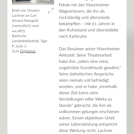
Fehde mit den Mannheimer
Brief von Vinzenz
Wagnerianern, die ihn als
Lachner an Carl
rückständig und altersmüde
Amand Mangold
bekämpften – mit 61 Jahren in
[vermutlich] vom
den Ruhestand und übersiedelte
4.4.1873.
Badische
nach Karlsruhe.
Landesbibliothek, Sign.
K 3120, 3
Das Resümee seiner Mannheimer
Zum
Digitalisat
Amtszeit: Seine Theaterarbeit
habe ihm „selten eine reine,
ungetrübte Kunstfreude gewährt.“
Seine ästhetischen Ansprüche
seien niemals voll befriedigt
worden, und er habe „innerhalb
dieser Zeit keine zehn
Vorstellungen edler Werke zu
Stande“ gebracht, die ihm als
vollkommen gelungen erschienen
wären. Einem objektiven Urteil
seiner Lebensleistung entspricht
diese Wertung nicht. Lachner