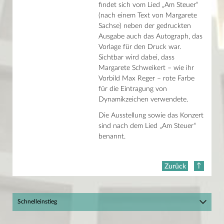
Welterfahrung und Innovation
findet sich vom Lied „Am Steuer“
Neue Fülle
(nach einem Text von Margarete
Stadt und Schloss Karlsruhe vor 1945
Sachse) neben der gedruckten
Zwischen den Seiten
Ausgabe auch das Autograph, das
Karlsruher TulpenKULTur
Vorlage für den Druck war.
Verborgene Schätze
Andere Seiten aufschlagen
Sichtbar wird dabei, dass
Die deutsche Feldpresse 1914/18
Margarete Schweikert – wie ihr
Viola
Vorbild Max Reger – rote Farbe
Das Runde und das Eckige
für die Eintragung von
Illustrationen zum Nibelungenlied
Dynamikzeichen verwendete.
August Lorent
Die Dritte Welt im Zweiten Weltkrieg
Die Ausstellung sowie das Konzert
Wolfgang Amadeus Mozart
sind nach dem Lied „Am Steuer“
Fortschritt hat Tradition
Das Speyerer Evangelistar
benannt.
Taschenwelten
Drôle d'Europe
LibrARTy
Zurück
Buch und Druck in der Residenz
CHIFFREN
Meines Schiffes Steuer führ ich
Hoch hinaus
Schnelleinstieg
Caro maestro
Reger total
Hier geht's zum BLBlog!
HeRRReinspaziert!