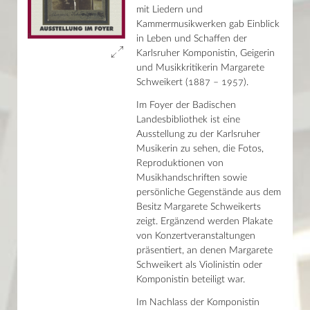
mit Liedern und
Joseph von Laßberg
Alte Bücher – neue Inspirationen
Kammermusikwerken gab Einblick
Niedlich Nützlich Unheilvoll
in Leben und Schaffen der
Max Reger und sein Interpret Karl Straube
Karlsruher Komponistin, Geigerin
Mit der Schwarzwaldbahn an den Bodensee
und Musikkritikerin Margarete
Faszination Fliegen
Schweikert (1887 – 1957).
Seher Wunder Wissenschaft
Fort damit? Johannes Reuchlin und die jüdische Kultur
Im Foyer der Badischen
Die Welt der Nibelungen
Landesbibliothek ist eine
Nach Mythen
250 Jahre ÖFFENTLICH
Ausstellung zu der Karlsruher
Egon Eiermann DIGITAL
Musikerin zu sehen, die Fotos,
Fakten oder Fantasie? Karten erzählen Geschichten!
Reproduktionen von
Gebundene Pracht
Musikhandschriften sowie
Leuchtender KLANG – Klingendes LICHT
persönliche Gegenstände aus dem
Lucida vallis
Gunnar Martinsson
Besitz Margarete Schweikerts
Schlaglichter – 100 Bücher des Jahres 1918
zeigt. Ergänzend werden Plakate
Rheinheimisch
von Konzertveranstaltungen
Sprachbilder – Bildersprache
präsentiert, an denen Margarete
Aus den Augen, aus dem Sinn…
Schweikert als Violinistin oder
Die Macht des Wortes
Komponistin beteiligt war.
Das Kochbuch in Baden 1770–1950
Medienvielfalt von gestern bis morgen
Im Nachlass der Komponistin
Bella Bibliotheca