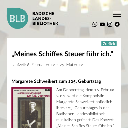
Startseite
Aktuelles
Ausstellungen
Meines Schiffes Steuer führ ich
Zurück
„Meines Schiffes Steuer führ ich.“
Suchen
Laufzeit: 6. Februar 2012 – 29. Mai 2012
Die BLB
Recherche
Margarete Schweikert zum 125. Geburtstag
Service
Sammlungen
Am Donnerstag, dem 16. Februar
Aktuelles
2012, wird die Komponistin
Kulturprogramm
Margarete Schweikert anlässlich
Ausstellungen
Brand und Katastrophe
ihres 125. Geburtstages in der
Sesam, öffne dich!
Badischen Landesbibliothek
Träume, Wunder, Abenteuer
musikalisch gefeiert: Das Konzert
Narrenfreiheit!? Eine kleine Geschichte des Regelbruchs
„Meines Schiffes Steuer führ ich.“
Wissen in Bildern