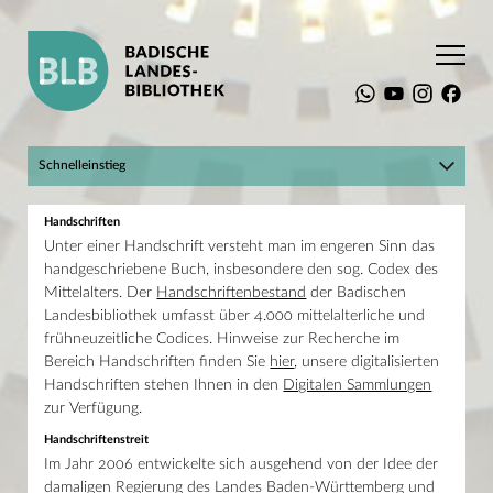
Startseite
Glossar
H
Schnelleinstieg
Hier geht's zum BLBlog!
Suchen
Handschriften
Mein Konto
Unter einer Handschrift versteht man im engeren Sinn das
Katalog plus
Raumbuchungssystem
handgeschriebene Buch, insbesondere den sog. Codex des
Landesbibliographie
Die BLB
Mittelalters. Der
Handschriftenbestand
der Badischen
Digitale Sammlungen
Recherche
Infos für Einsteiger
Landesbibliothek umfasst über 4.000 mittelalterliche und
Service
Online-Kurse und Tutorials
frühneuzeitliche Codices. Hinweise zur Recherche im
Sammlungen
Bereich Handschriften finden Sie
hier
, unsere digitalisierten
Aktuelles
Adresse
Kalender
Handschriften stehen Ihnen in den
Digitalen Sammlungen
Erbprinzenstraße 15
76133 Karlsruhe
zur Verfügung.
T +49 721 175-2221
Handschriftenstreit
service@blb-karlsruhe.de
News
Im Jahr 2006 entwickelte sich ausgehend von der Idee der
Presse
Öffnungszeiten
Mein Konto
damaligen Regierung des Landes Baden-Württemberg und