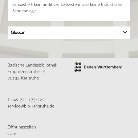
Es existiert kein auditives Leitsystem und keine Induktions-
Sendeanlage.
Glossar
A
B
C
Badische Landesbibliothek
D
Erbprinzenstraße 15
E
F
76133 Karlsruhe
G
H
I
T +49 721 175-2221
J
K
service@blb-karlsruhe.de
L
M
N
O
Öffnungszeiten
P
Café
R