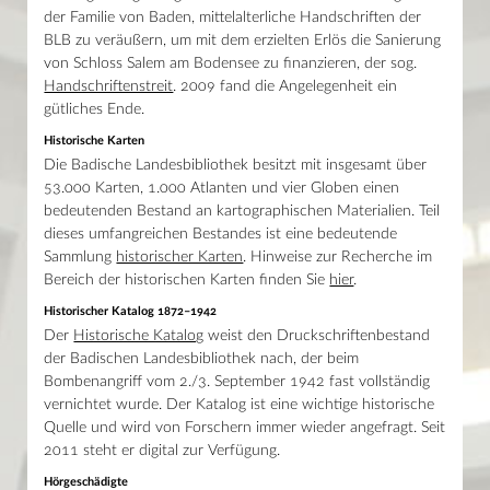
Haupthaus
Shop
der Familie von Baden, mittelalterliche Handschriften der
Mo–Fr 9–19 Uhr / Sa 10–18 Uhr
Glossar
BLB zu veräußern, um mit dem erzielten Erlös die Sanierung
A
Lesesaal Sammlungen
von Schloss Salem am Bodensee zu finanzieren, der sog.
B
Mo–Mi/Fr 9.30–16 Uhr / Do 9.30–18 Uhr
C
Handschriftenstreit
. 2009 fand die Angelegenheit ein
Wissenstor
D
gütliches Ende.
Mo–Fr 9–22 Uhr / Sa–So 10–22 Uhr
E
Historische Karten
F
G
Die Badische Landesbibliothek besitzt mit insgesamt über
H
53.000 Karten, 1.000 Atlanten und vier Globen einen
I
bedeutenden Bestand an kartographischen Materialien. Teil
J
dieses umfangreichen Bestandes ist eine bedeutende
K
Sammlung
historischer Karten
. Hinweise zur Recherche im
L
M
Bereich der historischen Karten finden Sie
hier
.
N
Historischer Katalog 1872–1942
O
P
Der
Historische Katalog
weist den Druckschriftenbestand
R
der Badischen Landesbibliothek nach, der beim
S
Bombenangriff vom 2./3. September 1942 fast vollständig
T
vernichtet wurde. Der Katalog ist eine wichtige historische
U
Quelle und wird von Forschern immer wieder angefragt. Seit
V
2011 steht er digital zur Verfügung.
W
Z
Hörgeschädigte
Kontakt