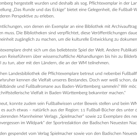
mberg hergestellt wurden und deshalb als sog. Pflichtexemplar in der La
ellung „Das Runde und das Eckige“ bietet eine Gelegenheit, die Fußball
deren Perspektive zu erleben.
ntlichungen, von denen ein Exemplar an eine Bibliothek mit Archivauftrag
n muss. Die Bibliotheken sind verpflichtet, diese Veröffentlichungen daue
emeinheit zugänglich zu machen, um die kulturelle Entwicklung zu dokumen
chtexemplare dreht sich um das beliebteste Spiel der Welt. Andere Publika
von Reiseführern über wissenschaftliche Abhandlungen bis hin zu Bilder
l zu tun, aber mit den Ländern, die an der WM teilnehmen.
schen Landesbibliothek die Pflichtexemplare betreut und nebenbei Fußballfa
arlsruher kennen die Vielfalt unseres Bestandes. Doch wer weiß schon, d
llbildbände und Fußballromane aus Baden-Württemberg sammeln? Wir möc
chriftstellerische Vielfalt in Baden-Württemberg bekannter machen.“
eut, konnte zudem sein Fußballwissen unter Beweis stellen und beim W
es auch etwas – natürlich aus der Region: 11 Fußball-Bücher des unter
izierenden Mannheimer Verlags „Spielmacher“ sowie 22 Exemplare des ne
ergessen im Wildpark“ der Sportredaktion der Badischen Neuesten Nac
den gespendet vom Verlag Spielmacher sowie von den Badischen Neuest