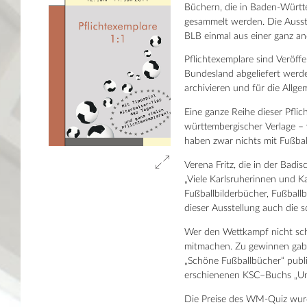
Büchern, die in Baden-Württe
gesammelt werden. Die Ausst
BLB einmal aus einer ganz an
Pflichtexemplare sind Veröffe
Bundesland abgeliefert werde
archivieren und für die Allg
Eine ganze Reihe dieser Pfli
württembergischer Verlage – 
haben zwar nichts mit Fußbal
Verena Fritz, die in der Badi
„Viele Karlsruherinnen und K
Fußballbilderbücher, Fußba
dieser Ausstellung auch die s
Wer den Wettkampf nicht sch
mitmachen. Zu gewinnen gab 
„Schöne Fußballbücher“ publ
erschienenen KSC–Buchs „Unv
Die Preise des WM-Quiz wur