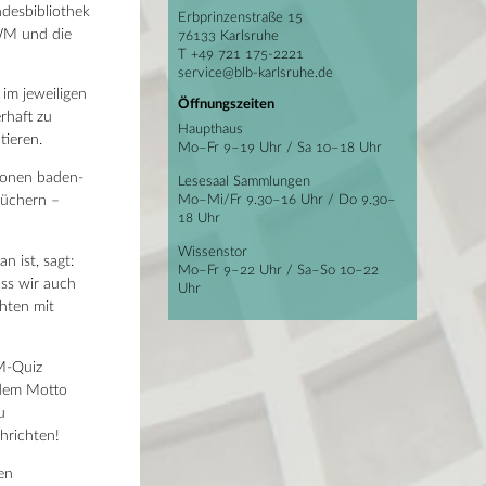
ndesbibliothek
Erbprinzenstraße 15
-WM und die
76133 Karlsruhe
T +49 721 175-2221
service@blb-karlsruhe.de
 im jeweiligen
Öffnungszeiten
rhaft zu
Haupthaus
tieren.
Mo–Fr 9–19 Uhr / Sa 10–18 Uhr
tionen baden-
Lesesaal Sammlungen
büchern –
Mo–Mi/Fr 9.30–16 Uhr / Do 9.30–
18 Uhr
Wissenstor
n ist, sagt:
Mo–Fr 9–22 Uhr / Sa–So 10–22
ass wir auch
Uhr
hten mit
M-Quiz
 dem Motto
u
hrichten!
en