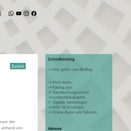
Schnelleinstieg
Zurück
Hier geht's zum BLBlog!
Mein Konto
Katalog plus
Raumbuchungssystem
Landesbibliographie
Digitale Sammlungen
Infos für Einsteiger
Online-Kurse und Tutorials
Foyer der
 – anhand von
Adresse