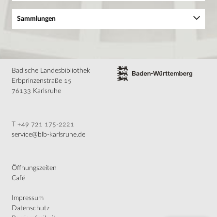
Sammlungen
Baden-Württemberg
Handschriften
Inkunabeln
Badische Landesbibliothek
Alte Drucke und Rara
Erbprinzenstraße 15
Autographen und Nachlässe
Musikalien
76133 Karlsruhe
Historische Karten
Digitalisierte Bestände
UNESCO-Weltdokumentenerbe Nibelungenlied
T +49 721 175-2221
UNESCO-Weltdokumentenerbe
Das Nibelungenlied
service@blb-karlsruhe.de
Die Handschrift C
Virtuelle Ausstellung
Die Welt der Nibelungen. Auf Schatzsuche mit der Badischen
Landesbibliothek
Öffnungszeiten
Weitere Informationen
Café
Impressum
Datenschutz