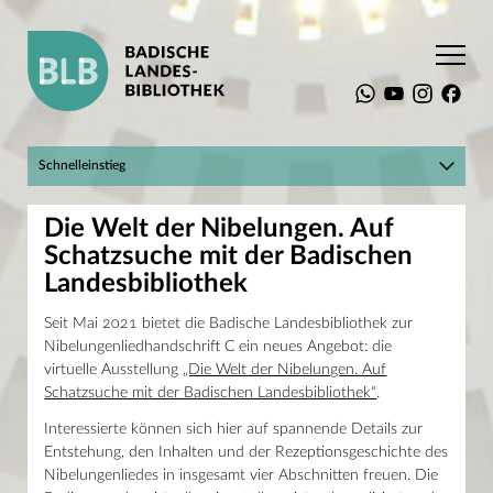
Startseite
Sammlungen
UNESCO-Weltdokumentenerbe Nibelungenlied
Schnelleinstieg
Virtuelle Ausstellung
Hier geht's zum BLBlog!
Die Welt der Nibelungen. Auf
Mein Konto
Suchen
Katalog plus
Schatzsuche mit der Badischen
Raumbuchungssystem
Landesbibliothek
Landesbibliographie
Digitale Sammlungen
Die BLB
Infos für Einsteiger
Recherche
Seit Mai 2021 bietet die Badische Landesbibliothek zur
Online-Kurse und Tutorials
Service
Nibelungenliedhandschrift C ein neues Angebot: die
Sammlungen
Adresse
virtuelle Ausstellung
„Die Welt der Nibelungen. Auf
Baden-Württemberg
Erbprinzenstraße 15
Schatzsuche mit der Badischen Landesbibliothek“
.
Handschriften
76133 Karlsruhe
Inkunabeln
T +49 721 175-2221
Interessierte können sich hier auf spannende Details zur
Alte Drucke und Rara
service@blb-karlsruhe.de
Entstehung, den Inhalten und der Rezeptionsgeschichte des
Autographen und Nachlässe
Musikalien
Öffnungszeiten
Nibelungenliedes in insgesamt vier Abschnitten freuen. Die
Historische Karten