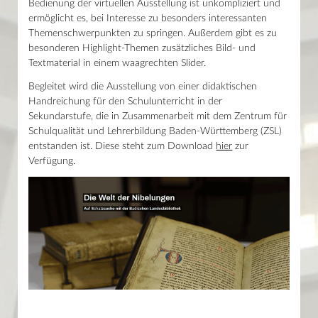
Haupthaus
Bedienung der virtuellen Ausstellung ist unkompliziert und
Digitalisierte Bestände
Mo–Fr 9–19 Uhr / Sa 10–18 Uhr
ermöglicht es, bei Interesse zu besonders interessanten
UNESCO-Weltdokumentenerbe Nibelungenlied
Themenschwerpunkten zu springen. Außerdem gibt es zu
Lesesaal Sammlungen
UNESCO-Weltdokumentenerbe
Mo–Mi/Fr 9.30–16 Uhr / Do 9.30–18 Uhr
Das Nibelungenlied
besonderen Highlight-Themen zusätzliches Bild- und
Die Handschrift C
Textmaterial in einem waagrechten Slider.
Wissenstor
Virtuelle Ausstellung
Mo–Fr 9–22 Uhr / Sa–So 10–22 Uhr
Weitere Informationen
Begleitet wird die Ausstellung von einer didaktischen
Aktuelles
Handreichung für den Schulunterricht in der
Kalender
Sekundarstufe, die in Zusammenarbeit mit dem Zentrum für
Schulqualität und Lehrerbildung Baden-Württemberg (ZSL)
entstanden ist. Diese steht zum Download
hier
zur
News
Verfügung.
Presse
Mein Konto
Shop
Glossar
Kontakt