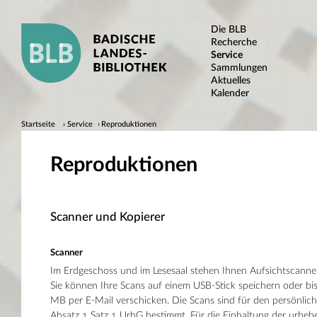
Die BLB
Recherche
Service
Sammlungen
Aktuelles
Kalender
Startseite
Service
Reproduktionen
Reproduktionen
Scanner und Kopierer
Scanner
Im Erdgeschoss und im Lesesaal stehen Ihnen Aufsichtscanner
Sie können Ihre Scans auf einem USB-Stick speichern oder bi
MB per E-Mail verschicken. Die Scans sind für den persönli
Absatz 1 Satz 1 UrhG bestimmt. Für die Einhaltung der urheb