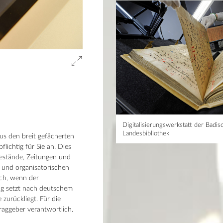
Digitalisierungswerkstatt der Badis
Landesbibliothek
aus den breit gefächerten
ichtig für Sie an. Dies
Bestände, Zeitungen und
n und organisatorischen
ich, wenn der
ung setzt nach deutschem
zurückliegt. Für die
raggeber verantwortlich.