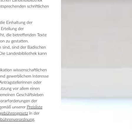
schen Landesbibliothek
entsprechenden schriftlichen
 die Einhaltung der
Erteilung der
ht, die betreffenden Texte
ion zu gestatten.
 sind, sind der Badischen
 Die Landesbibliothek kann
ikation wissenschaftlichen
end gewerblichem Interesse
 Antragstellerinnen oder
Nutzung vor allem einen
lgemeinen Geschäftsleben
norarforderungen der
 gemäß unserer
Preisliste
gebührengesetz
in der
gebührenverordnung
.