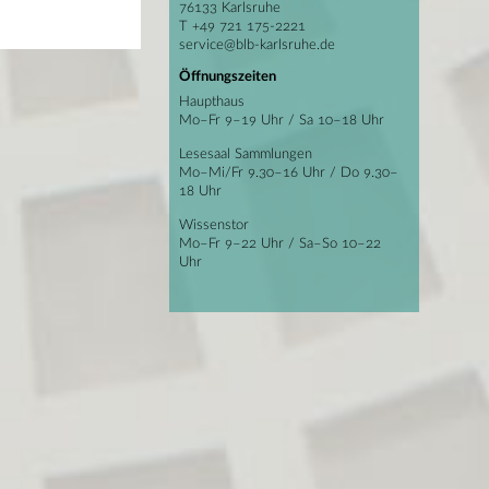
76133 Karlsruhe
T +49 721 175-2221
service@blb-karlsruhe.de
Öffnungszeiten
Haupthaus
Mo–Fr 9–19 Uhr / Sa 10–18 Uhr
Lesesaal Sammlungen
Mo–Mi/Fr 9.30–16 Uhr / Do 9.30–
18 Uhr
Wissenstor
Mo–Fr 9–22 Uhr / Sa–So 10–22
Uhr