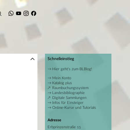
Schnelleinstieg
Hier geht's zum BLBlog!
Mein Konto
Katalog plus
Raumbuchungssystem
Landesbibliographie
Digitale Sammlungen
Infos für Einsteiger
Online-Kurse und Tutorials
Adresse
Erbprinzenstraße 15