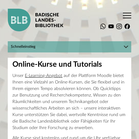
Startseite
Service
Beratung und Schulung
Online-Kurse und Tutorials
Schnelleinstieg
Hier geht's zum BLBlog!
Suchen
Online-Kurse und Tutorials
Mein Konto
Katalog plus
Raumbuchungssystem
Unser
E-Learning-Angebot
auf der Plattform Moodle bietet
Landesbibliographie
Die BLB
Ihnen eine Vielzahl an Online-Kursen, die Sie flexibel und in
Digitale Sammlungen
Recherche
Infos für Einsteiger
Ihrem eigenen Tempo absolvieren können. Ob Quicktipps
Service
Online-Kurse und Tutorials
zur Benutzung und Recherchekompetenz, Wissen zu den
Anmeldung
Mein Konto
Räumlichkeiten und unserem Technikangebot oder
Adresse
Medien
wissenschaftliches Arbeiten an sich – unsere interaktiven
Erbprinzenstraße 15
Beratung und Schulung
Kurse unterstützen Sie dabei, wertvolle Kenntnisse rund um
76133 Karlsruhe
Online-Kurse und Tutorials
T +49 721 175-2221
die Badische Landesbibliothek oder Fähigkeiten für Ihr
Schule und Ausbildung
service@blb-karlsruhe.de
Studium oder Ihre Forschung zu erwerben.
Studium
Workshops
Öffnungszeiten
Alle Kurse sind kostenlos und rund um die Uhr verfügbar.
Räume