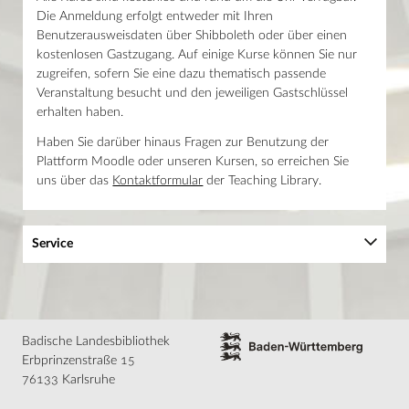
Haupthaus
Technik
Die Anmeldung erfolgt entweder mit Ihren
Mo–Fr 9–19 Uhr / Sa 10–18 Uhr
Internet
Benutzerausweisdaten über Shibboleth oder über einen
Lesesaal Sammlungen
Reproduktionen
kostenlosen Gastzugang. Auf einige Kurse können Sie nur
Mo–Mi/Fr 9.30–16 Uhr / Do 9.30–18 Uhr
Nutzergruppen
zugreifen, sofern Sie eine dazu thematisch passende
Publizieren
Wissenstor
Veranstaltung besucht und den jeweiligen Gastschlüssel
Sammlungen
Mo–Fr 9–22 Uhr / Sa–So 10–22 Uhr
Aktuelles
erhalten haben.
Kalender
Haben Sie darüber hinaus Fragen zur Benutzung der
Plattform Moodle oder unseren Kursen, so erreichen Sie
uns über das
Kontaktformular
der Teaching Library.
News
Presse
Mein Konto
Shop
Service
Glossar
Kontakt
Anmeldung
Mein Konto
Medien
Badische Landesbibliothek
Beratung und Schulung
Erbprinzenstraße 15
Online-Kurse und Tutorials
76133 Karlsruhe
Schule und Ausbildung
Studium