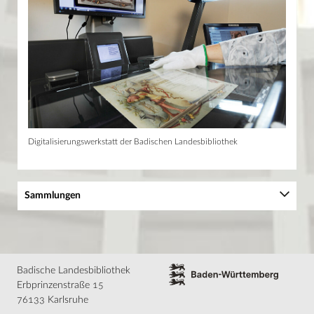
Digitalisierungswerkstatt der Badischen Landesbibliothek
Sammlungen
Baden-Württemberg
Bestand
Sammlung digital
Badische Landesbibliothek
Adressbücher
Erbprinzenstraße 15
Zeitungen
76133 Karlsruhe
Biographien
Theaterzettel