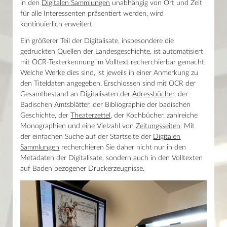
Haupthaus
in den
Digitalen Sammlungen
unabhängig von Ort und Zeit
Weitere Geschichtsquellen
Mo–Fr 9–19 Uhr / Sa 10–18 Uhr
für alle Interessenten präsentiert werden, wird
Recherche
kontinuierlich erweitert.
Lesesaal Sammlungen
Service
Mo–Mi/Fr 9.30–16 Uhr / Do 9.30–18 Uhr
Weitere Fachinformationen
Ein größerer Teil der Digitalisate, insbesondere die
Handschriften
Wissenstor
gedruckten Quellen der Landesgeschichte, ist automatisiert
Inkunabeln
Mo–Fr 9–22 Uhr / Sa–So 10–22 Uhr
Alte Drucke und Rara
mit OCR-Texterkennung im Volltext recherchierbar gemacht.
Autographen und Nachlässe
Welche Werke dies sind, ist jeweils in einer Anmerkung zu
Musikalien
den Titeldaten angegeben. Erschlossen sind mit OCR der
Historische Karten
Gesamtbestand an Digitalisaten der
Adressbücher
, der
Digitalisierte Bestände
Badischen Amtsblätter, der Bibliographie der badischen
UNESCO-Weltdokumentenerbe Nibelungenlied
Aktuelles
Geschichte, der
Theaterzettel
, der Kochbücher, zahlreiche
Kalender
Monographien und eine Vielzahl von
Zeitungsseiten
. Mit
der einfachen Suche auf der Startseite der
Digitalen
Sammlungen
recherchieren Sie daher nicht nur in den
News
Metadaten der Digitalisate, sondern auch in den Volltexten
Presse
auf Baden bezogener Druckerzeugnisse.
Mein Konto
Shop
Glossar
Kontakt