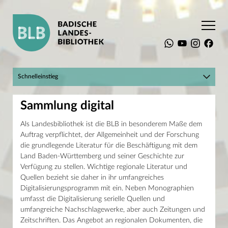
Startseite
Sammlungen
Baden-Württemberg
Sammlung digital
Schnelleinstieg
Hier geht's zum BLBlog!
Suchen
Sammlung digital
Mein Konto
Katalog plus
Raumbuchungssystem
Als Landesbibliothek ist die BLB in besonderem Maße dem
Landesbibliographie
Die BLB
Auftrag verpflichtet, der Allgemeinheit und der Forschung
Digitale Sammlungen
Recherche
Infos für Einsteiger
die grundlegende Literatur für die Beschäftigung mit dem
Service
Online-Kurse und Tutorials
Land Baden-Württemberg und seiner Geschichte zur
Sammlungen
Baden-Württemberg
Verfügung zu stellen. Wichtige regionale Literatur und
Adresse
Bestand
Quellen bezieht sie daher in ihr umfangreiches
Erbprinzenstraße 15
Sammlung digital
Digitalisierungsprogramm mit ein. Neben Monographien
76133 Karlsruhe
Adressbücher
T +49 721 175-2221
umfasst die Digitalisierung serielle Quellen und
Zeitungen
service@blb-karlsruhe.de
Biographien
umfangreiche Nachschlagewerke, aber auch Zeitungen und
Theaterzettel
Öffnungszeiten
Zeitschriften. Das Angebot an regionalen Dokumenten, die
Landtagsprotokolle