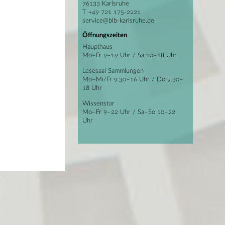
76133 Karlsruhe
T +49 721 175-2221
service@blb-karlsruhe.de
Öffnungszeiten
Haupthaus
Mo–Fr 9–19 Uhr / Sa 10–18 Uhr
Lesesaal Sammlungen
Mo–Mi/Fr 9.30–16 Uhr / Do 9.30–
18 Uhr
Wissenstor
Mo–Fr 9–22 Uhr / Sa–So 10–22
Uhr