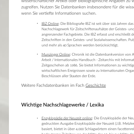
wissenschaftlicher Artikel oder bibliographische Angaben zu w
zugreifen. Nutzen Sie Datenbanken insbesondere für die wiss
wenn Sie vertiefte Informationen suchen.
IBZ Online
: Die Bibliografie IBZ ist seit über 100 Jahren da
Nachschlagewerk für Zeitschriftenaufsätze der Geistes- un
angrenzender Fachgebiete. Die IBZ erfasst und erschließt 
Zeitschriften in den Geistes- und Sozialwissenschaften. Pu
und mehr als 40 Sprachen werden berücksichtigt.
Munzinger Online
: Chronik ist die Datenbankversion von Ar
Arbeit / Internationales Handbuch - Zeitarchiv mit Infor
Zeitgeschehen ab 1986. Sie bietet Informationen zu wichtig
wirtschaftlichen Ereignissen sowie zu Internationalen Orga
Beschlüssen aller Staaten der Erde.
Weitere Fachdatenbanken im Fach
Geschichte
Wichtige Nachschlagewerke / Lexika
Enzyklopädie der Neuzeit online
: Die Enzyklopädie der Neuz
gedruckten Ausgabe Enzyklopädie der Neuzeit (J.B. Metzler 
basiert, bietet in über 4.000 Schlagwörtern einen facettenre