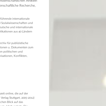
issenschaftlichen Artikeln
enschaftliche Recherche,
s führende internationale
d Sozialwissenschaften und
deutsche und internationale
blikationen aus 40 Ländern
chiv für publizistische
mationen u. Dokumenten zum
en politischen und
nisationen, Konflikten,
eit online, die auf der
Verlag Stuttgart, 2005-2012)
ichen Blick auf das