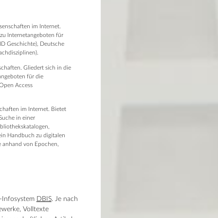
senschaften im Internet.
 zu Internetangeboten für
FID Geschichte), Deutsche
chdisziplinen).
chaften. Gliedert sich in die
angeboten für die
r Open Access
chaften im Internet. Bietet
Suche in einer
bliothekskatalogen,
ein Handbuch zu digitalen
ege anhand von Epochen,
k-Infosystem
DBIS
. Je nach
werke, Volltexte