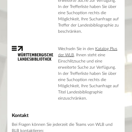
erweiterte Suche zur Verfügung.
Haupthaus
Baden-Württembergisches Online-Archiv
Mo–Fr 9–19 Uhr / Sa 10–18 Uhr
In der Trefferliste haben Sie über
Digitalisierte Bestände der BLB
eine Suchoption rechts die
Weitere Fachinformationen
Lesesaal Sammlungen
Fachinformationen
Möglichkeit, Ihre Suchanfrage auf
Mo–Mi/Fr 9.30–16 Uhr / Do 9.30–18 Uhr
Spezialbestände
Treffer der Landesbibliographie zu
Wissenstor
Digitalisierte Bestände der BLB
beschränken.
Mo–Fr 9–22 Uhr / Sa–So 10–22 Uhr
In Karlsruhe und weltweit
Service
Sammlungen
Wechseln Sie in den
Katalog Plus
Aktuelles
der WLB
. Ihnen steht eine
Kalender
Einschlitzsuche und eine
erweiterte Suche zur Verfügung.
News
In der Trefferliste haben Sie über
Presse
eine Suchoption rechts die
Mein Konto
Möglichkeit, Ihre Suchanfrage auf
Shop
Titel Landesbibliographie
Glossar
einzuschränken.
Kontakt
Kontakt
Bei Fragen können Sie jederzeit die Teams von WLB und
BLB kontaktieren: