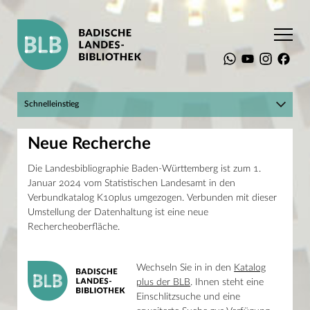
Startseite
Recherche
Baden-Württemberg
Landesbibliographie Baden-Württember
Schnelleinstieg
Neue Recherche
Hier geht's zum BLBlog!
Neue Recherche
Mein Konto
Suchen
Katalog plus
Raumbuchungssystem
Die Landesbibliographie Baden-Württemberg ist zum 1.
Landesbibliographie
Januar 2024 vom Statistischen Landesamt in den
Digitale Sammlungen
Die BLB
Infos für Einsteiger
Verbundkatalog K10plus umgezogen. Verbunden mit dieser
Recherche
Online-Kurse und Tutorials
Katalog plus
Umstellung der Datenhaltung ist eine neue
Datenbanken
Rechercheoberfläche.
Adresse
Zeitschriften und Zeitungen
Erbprinzenstraße 15
Baden-Württemberg
76133 Karlsruhe
Landesbibliographie Baden-Württemberg
Wechseln Sie in in den
Katalog
T +49 721 175-2221
Neue Recherche
service@blb-karlsruhe.de
Personendatenbank der Landesbibliographie
plus der BLB
. Ihnen steht eine
RegionaliaOpen
Einschlitzsuche und eine
Öffnungszeiten
LEO-BW