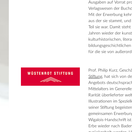
Ausgaben auf Vorrat pr
Verlagswesen der Buch
Mit der Erwerbung kehrt
aus der sie stammt, und
Teil sie war. Damit steh
Jahren wieder der kunst
kulturhistorischen, lite
bildungsgeschichtlichen
für die sie von außerord
Prof. Philip Kurz, Gesch
Stiftung
, hat sich von d
Angebots deutschsprach
Mittelalters im Generel
Rarität überlieferter welt
Illustrationen im Spezie
seiner Stiftung begeister
gemeinsamen Erwerbung 
Wigalois-Handschrift ist
Erbe wieder nach Bade