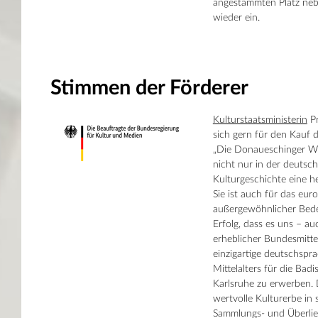
angestammten Platz neb
wieder ein.
Stimmen der Förderer
Kulturstaatsministerin
Pr
sich gern für den Kauf d
„Die Donaueschinger Wi
nicht nur in der deutsc
Kulturgeschichte eine h
Sie ist auch für das eur
außergewöhnlicher Bedeu
Erfolg, dass es uns – au
erheblicher Bundesmittel
einzigartige deutschspra
Mittelalters für die Bad
Karlsruhe zu erwerben. 
wertvolle Kulturerbe in
Sammlungs- und Überlie