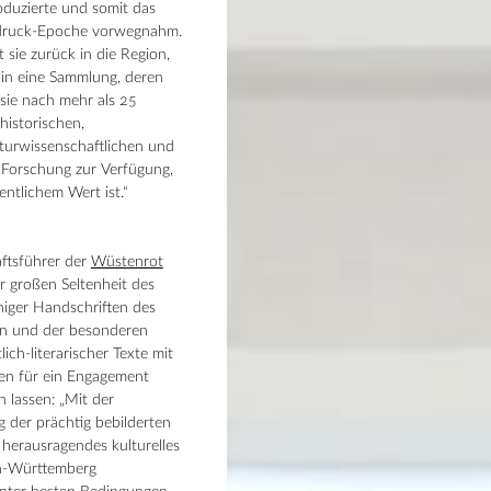
oduzierte und somit das
druck-Epoche vorwegnahm.
 sie zurück in die Region,
 in eine Sammlung, deren
t sie nach mehr als 25
historischen,
raturwissenschaftlichen und
 Forschung zur Verfügung,
entlichem Wert ist.“
äftsführer der
Wüstenrot
er großen Seltenheit des
iger Handschriften des
len und der besonderen
lich-literarischer Texte mit
llen für ein Engagement
n lassen: „Mit der
der prächtig bebilderten
 herausragendes kulturelles
n-Württemberg