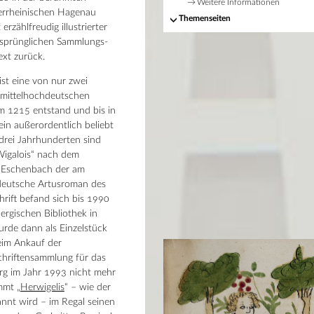
Weitere Informationen
errheinischen Hagenau
Themenseiten
rzählfreudig illustrierter
rsprünglichen Sammlungs-
xt zurück.
ist eine von nur zwei
 mittelhochdeutschen
m 1215 entstand und bis in
ein außerordentlich beliebt
drei Jahrhunderten sind
„Wigalois“ nach dem
n Eschenbach der am
 deutsche Artusroman des
hrift befand sich bis 1990
bergischen Bibliothek in
de dann als Einzelstück
beim Ankauf der
hriftensammlung für das
g im Jahr 1993 nicht mehr
mmt „
Herwigelis
“ – wie der
nnt wird – im Regal seinen