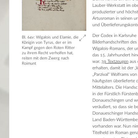
Lauber-Werkstatt im ob
produzierter und höchst e
Artusroman in seinen u
und Überlieferungskonte
Der Codex in Karlsruhe 
Bl. 64v: Wigalois und Elamie, die
Bilderhandschriften des
Königin von Tyrus, der er im
Kampf gegen den Roten Ritter
Wigalois-Romans, der u
zu ihrem Recht verholfen hat,
das 15. Jahrhundert hin
reiten mit dem Zwerg nach
war.
39 Textzeugen
aus 
Roimunt
erhalten, damit ist der 
„Parzival“ Wolframs vo
häufigsten überlieferte
Mittelalters. Die Handsc
in der Fürstlich Fürsten
Donaueschingen und wur
veräußert, so dass sie 
Donaueschinger Handsc
Land Baden-Württember
vorhanden war. Nun ni
Titelheld im Roman gena