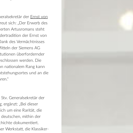
eralsekretär der
Ernst von
freut sich: „Der Erwerb des
ierten Artusromans steht
dertradition der Ernst von
 Dank des Vermächtnisses
itteln der Siemens AG
titutionen überfordernder
schlossen werden. Die
von nationalem Rang kann
ntstehungsortes und an die
ren.“
, Stv. Generalsekretär der
r
, ergänzt: „Bei dieser
ich um eine Rarität, die
r deutschen, mithin der
chichte dokumentiert.
r Werkstatt, die Klassiker-