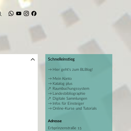
Schnelleinstieg
Hier geht's zum BLBlog!
Mein Konto
Katalog plus
Raumbuchungssystem
Landesbibliographie
Digitale Sammlungen
Infos für Einsteiger
Online-Kurse und Tutorials
Adresse
Erbprinzenstraße 15