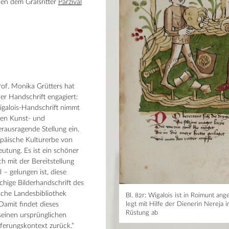
en dem Gralsritter
Parzival
of. Monika Grütters hat
er Handschrift engagiert:
galois-Handschrift nimmt
hen Kunst- und
erausragende Stellung ein.
opäische Kulturerbe von
tung. Es ist ein schöner
ch mit der Bereitstellung
 – gelungen ist, diese
chige Bilderhandschrift des
ische Landesbibliothek
Bl. 82r: Wigalois ist in Roimunt a
Damit findet dieses
legt mit Hilfe der Dienerin Nereja 
Rüstung ab
 seinen ursprünglichen
ferungskontext zurück.“