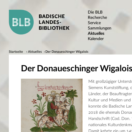
Die BLB
Recherche
Service
Sammlungen
Aktuelles
Kalender
Startseite
Aktuelles
Der Donaueschinger Wigalois
Der Donaueschinger Wigaloi
Mit großzügiger Unterst
Siemens Kunststiftung, d
Länder, der Beauftragte
Kultur und Medien und 
konnte die Badische La
2018 die ehemals Donau
Handschrift (Cod. Don. 
nationales Kulturdenkma
Damit kehrte ein um 14