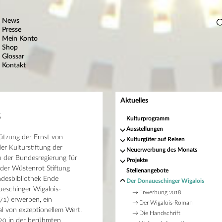
News
Presse
Mein Konto
Shop
Glossar
Kontakt
Aktuelles
s
Kulturprogramm
Ausstellungen
ützung der Ernst von
Kulturgüter auf Reisen
er Kulturstiftung der
Neuerwerbung des Monats
n der Bundesregierung für
Projekte
der Wüstenrot Stiftung
Stellenangebote
ndesbibliothek Ende
Der Donaueschinger Wigalois
eschinger Wigalois-
Erwerbung 2018
71) erwerben, ein
Der Wigalois-Roman
l von exzeptionellem Wert.
Die Handschrift
20 in der berühmten