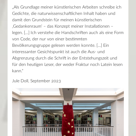
Wissen in Bildern
„Als Grundlage meiner künstlerischen Arbeiten schreibe ich
Joseph von Laßberg
Gedichte, die naturwissenschaftlichen Inhalt haben und
Alte Bücher – neue Inspirationen
Reichenauer Handschriften
damit den Grundstein für meinen künstlerischen
Künstlerinnen und Künstler
‚Gedankenraum‘ – das Konzept meiner Installationen –
Lily Arnold
legen. […] Ich verstehe die Handschriften auch als eine Form
Benjamin Belhocine
von Code, der nur von einer bestimmten
Erle Blume
Jule Doll
Bevölkerungsgruppe gelesen werden konnte. […] Ein
Emily Ebner
interessanter Gesichtspunkt ist auch die Aus- und
Marie Emmanuel
Abgrenzung durch die Schrift in der Entstehungszeit und
Matthias Gmeiner
für den heutigen Leser, der weder Fraktur noch Latein lesen
Matthias Holznagel
kann.“
Alexander Johl
Glenn Knapp
Jule Doll, September 2023
Lucia Mattes
Maria Pfrommer
Emma Tietze
Katalog zur Ausstellung
Mönchsgeflüster
Niedlich Nützlich Unheilvoll
Max Reger und sein Interpret Karl Straube
Mit der Schwarzwaldbahn an den Bodensee
Faszination Fliegen
Seher Wunder Wissenschaft
Fort damit? Johannes Reuchlin und die jüdische Kultur