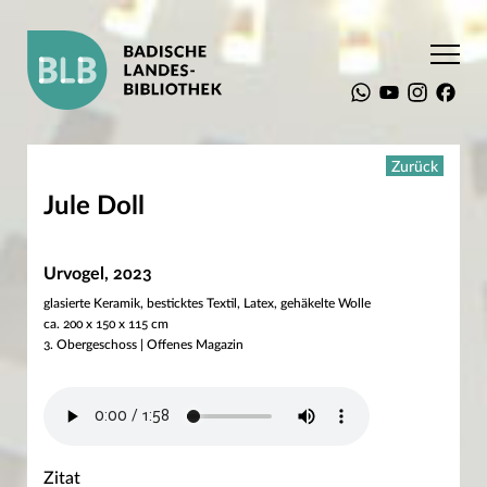
Startseite
Aktuelles
Ausstellungen
Alte Bücher – neue Inspirationen
Zurück
Künstlerinnen und Künstler
Jule Doll
Jule Doll
Suchen
Urvogel, 2023
Die BLB
glasierte Keramik, besticktes Textil, Latex, gehäkelte Wolle
Recherche
ca. 200 x 150 x 115 cm
Service
3. Obergeschoss | Offenes Magazin
Sammlungen
Aktuelles
Kulturprogramm
Ausstellungen
Brand und Katastrophe
Sesam, öffne dich!
Träume, Wunder, Abenteuer
Zitat
Narrenfreiheit!? Eine kleine Geschichte des Regelbruchs