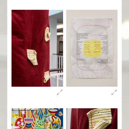
Viola
Das Runde und das Eckige
Illustrationen zum Nibelungenlied
August Lorent
Die Dritte Welt im Zweiten Weltkrieg
Wolfgang Amadeus Mozart
Fortschritt hat Tradition
Das Speyerer Evangelistar
Taschenwelten
Drôle d'Europe
LibrARTy
Buch und Druck in der Residenz
CHIFFREN
Meines Schiffes Steuer führ ich
Hoch hinaus
Caro maestro
Reger total
HeRRReinspaziert!
Joseph Victor von Scheffel
Robert und Clara Schumann
„So bald ich aufgestanden war, hab ich ein Solo auf der Flöte geblase
Alter Schwede
Karlsruhe nach dem Zweiten Weltkrieg
Anleitung zum Selberdenken
In guter Gesellschaft
Josef Schelb