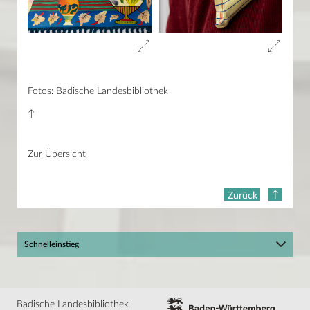
Die Badische Landesbibliothek im Zweiten Weltkrieg
Das Nibelungenlied
Sohn der Harmonie
Fritz Leonhardt in Amerika
Friedrich Schiller
Struwwelpeters Vater
Händel in Karlsruhe
Fotos: Badische Landesbibliothek
Der Johanniterorden
Reinhold Schneider und Leopold Ziegler
↑
Bibliotheca Gastronomica
Bücherverbrennung 1933
Förster Pribam und die glücklichen Eulen
Zur Übersicht
Engel auf Küchensieb
Molekulare Ästhetik
Büchersammlung U. und K. Schulz
Unikatbücher
Zurück
„Wenn über dem Weinberg es flammt …“
Der Magier am Dirigentenpult – Felix Mottl
Mittelalterliche Handschriften der Badischen Landesbibliothek
Kostbare Geschenke der Badischen Bibliotheksgesellschaft
Schnelleinstieg
Bertolt Brecht
Reinhold Frank
Hier geht's zum BLBlog!
Max Reger in der Kinderzeit des Urheberrechts
Illustre Gäste
Mein Konto
Katalog plus
Badische Landesbibliothek
Reinhold Frank (1896–1945)