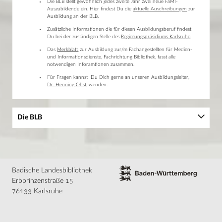
Die BLB stellt gewöhnlich jedes zweite Jahr zwei neue FaMI-
Auszubildende ein. Hier findest Du die
aktuelle Auschreibungen
zur
Ausbildung an der BLB.
Zusätzliche Informationen die für diesen Ausbildungsberuf findest
Du bei der zuständigen Stelle des
Regierungspräsidiums Karlsruhe
.
Das
Merkblatt
zur Ausbildung zur/m Fachangestellten für Medien-
und Informationsdienste, Fachrichtung Bibliothek, fasst alle
notwendigen Inforamtionen zusammen.
Für Fragen kannst Du Dich gerne an unseren Ausbildungsleiter,
Dr. Henning Ohst
, wenden.
Die BLB
Porträt
Ansprechpartner
Geschichte
Badische Landesbibliothek
Gebäude
Erbprinzenstraße 15
Publikationen
Ausbildung
76133 Karlsruhe
Ausbildung
Fachangestellte für Medien- und Informationsdienste
Wissenschaftliche Bibliothekare