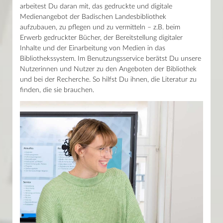
Haupthaus
arbeitest Du daran mit, das gedruckte und digitale
Informationspraktika für Studierende
Mo–Fr 9–19 Uhr / Sa 10–18 Uhr
Medienangebot der Badischen Landesbibliothek
Praktika für Schüler
Lesesaal Sammlungen
Spenden, Schenken, Fördern
aufzubauen, zu pflegen und zu vermitteln – z.B. beim
Mo–Mi/Fr 9.30–16 Uhr / Do 9.30–18 Uhr
Rechtsgrundlagen
Erwerb gedruckter Bücher, der Bereitstellung digitaler
Recherche
Wissenstor
Inhalte und der Einarbeitung von Medien in das
Service
Mo–Fr 9–22 Uhr / Sa–So 10–22 Uhr
Bibliothekssystem. Im Benutzungsservice berätst Du unsere
Sammlungen
Nutzerinnen und Nutzer zu den Angeboten der Bibliothek
Aktuelles
Kalender
und bei der Recherche. So hilfst Du ihnen, die Literatur zu
finden, die sie brauchen.
News
Presse
Mein Konto
Shop
Glossar
Kontakt