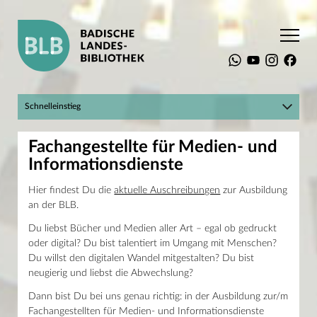
Startseite
Die BLB
Ausbildung
Fachangestellte für Medien- und Informationsdienst
Schnelleinstieg
Hier geht's zum BLBlog!
Suchen
Fachangestellte für Medien- und
Mein Konto
Katalog plus
Informationsdienste
Raumbuchungssystem
Landesbibliographie
Die BLB
Digitale Sammlungen
Hier findest Du die
aktuelle Auschreibungen
zur Ausbildung
Porträt
Infos für Einsteiger
an der BLB.
Ansprechpartner
Online-Kurse und Tutorials
Geschichte
Du liebst Bücher und Medien aller Art – egal ob gedruckt
Gebäude
Adresse
oder digital? Du bist talentiert im Umgang mit Menschen?
Publikationen
Erbprinzenstraße 15
Ausbildung
Du willst den digitalen Wandel mitgestalten? Du bist
76133 Karlsruhe
Ausbildung
neugierig und liebst die Abwechslung?
T +49 721 175-2221
Fachangestellte für Medien- und Informationsdienste
service@blb-karlsruhe.de
Wissenschaftliche Bibliothekare
Dann bist Du bei uns genau richtig: in der Ausbildung zur/m
Bibliothekarische Fachpraktika
Öffnungszeiten
Fachangestellten für Medien- und Informationsdienste
Verwaltungsfachpraktika