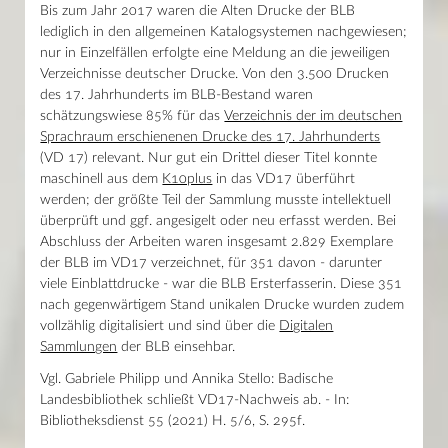
Haupthaus
Bis zum Jahr 2017 waren die Alten Drucke der BLB
2024 abgeschlossen
Mo–Fr 9–19 Uhr / Sa 10–18 Uhr
lediglich in den allgemeinen Katalogsystemen nachgewiesen;
2023 abgeschlossen
Lesesaal Sammlungen
2022 abgeschlossen
nur in Einzelfällen erfolgte eine Meldung an die jeweiligen
Mo–Mi/Fr 9.30–16 Uhr / Do 9.30–18 Uhr
2021 abgeschlossen
Verzeichnisse deutscher Drucke. Von den 3.500 Drucken
2020 abgeschlossen
des 17. Jahrhunderts im BLB-Bestand waren
Wissenstor
2019 abgeschlossen
Mo–Fr 9–22 Uhr / Sa–So 10–22 Uhr
schätzungswiese 85% für das
Verzeichnis der im deutschen
2018 abgeschlossen
Sprachraum erschienenen Drucke des 17. Jahrhunderts
2017 abgeschlossen
(VD 17) relevant. Nur gut ein Drittel dieser Titel konnte
Stellenangebote
Der Donaueschinger Wigalois
maschinell aus dem
K10plus
in das VD17 überführt
Themenseiten
werden; der größte Teil der Sammlung musste intellektuell
Kalender
überprüft und ggf. angesigelt oder neu erfasst werden. Bei
Abschluss der Arbeiten waren insgesamt 2.829 Exemplare
der BLB im VD17 verzeichnet, für 351 davon - darunter
News
viele Einblattdrucke - war die BLB Ersterfasserin. Diese 351
Presse
Mein Konto
nach gegenwärtigem Stand unikalen Drucke wurden zudem
Shop
vollzählig digitalisiert und sind über die
Digitalen
Glossar
Sammlungen
der BLB einsehbar.
Kontakt
Vgl. Gabriele Philipp und Annika Stello: Badische
Landesbibliothek schließt VD17-Nachweis ab. - In:
Bibliotheksdienst 55 (2021) H. 5/6, S. 295f.