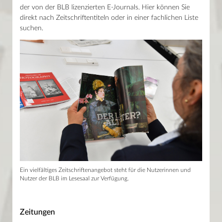
Sammlungen
Haupthaus
der von der BLB lizenzierten E-Journals. Hier können Sie
Aktuelles
Mo–Fr 9–19 Uhr / Sa 10–18 Uhr
direkt nach Zeitschriftentiteln oder in einer fachlichen Liste
Kalender
Lesesaal Sammlungen
suchen.
Mo–Mi/Fr 9.30–16 Uhr / Do 9.30–18 Uhr
Wissenstor
News
Mo–Fr 9–22 Uhr / Sa–So 10–22 Uhr
Presse
Mein Konto
Shop
Glossar
Kontakt
Ein vielfältiges Zeitschriftenangebot steht für die Nutzerinnen und
Nutzer der BLB im Lesesaal zur Verfügung.
Zeitungen