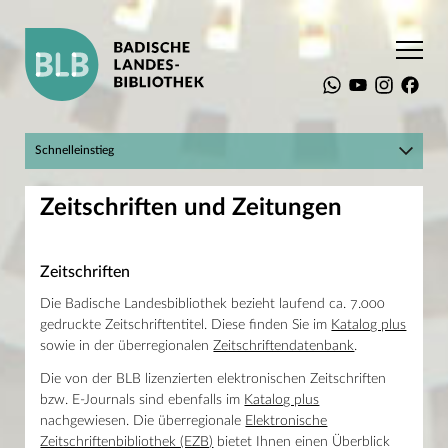
Startseite
Recherche
Zeitschriften und Zeitungen
Schnelleinstieg
Hier geht's zum BLBlog!
Suchen
Zeitschriften und Zeitungen
Mein Konto
Katalog plus
Raumbuchungssystem
Landesbibliographie
Die BLB
Digitale Sammlungen
Zeitschriften
Recherche
Infos für Einsteiger
Katalog plus
Online-Kurse und Tutorials
Die Badische Landesbibliothek bezieht laufend ca. 7.000
Datenbanken
gedruckte Zeitschriftentitel. Diese finden Sie im
Katalog plus
Zeitschriften und Zeitungen
Adresse
Baden-Württemberg
sowie in der überregionalen
Zeitschriftendatenbank
.
Erbprinzenstraße 15
Fachinformationen
76133 Karlsruhe
Die von der BLB lizenzierten elektronischen Zeitschriften
Spezialbestände
T +49 721 175-2221
Digitalisierte Bestände der BLB
bzw. E-Journals sind ebenfalls im
Katalog plus
service@blb-karlsruhe.de
In Karlsruhe und weltweit
nachgewiesen. Die überregionale
Elektronische
Öffnungszeiten
Service
Zeitschriftenbibliothek (EZB)
bietet Ihnen einen Überblick