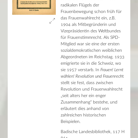
Wissen in Bildern
radikalen Flügels der
Joseph von Laßberg
Frauenbewegung schon früh für
Alte Bücher – neue Inspirationen
das Frauenwahlrecht ein, z.B.
Niedlich Nützlich Unheilvoll
1904 als Mitbegründerin und
Max Reger und sein Interpret Karl Straube
Vizepräsidentin des Weltbundes
Mit der Schwarzwaldbahn an den Bodensee
Faszination Fliegen
für Frauenstimmrecht. Als SPD-
Seher Wunder Wissenschaft
Mitglied war sie eine der ersten
Fort damit? Johannes Reuchlin und die jüdische Kultur
sozialdemokratischen weiblichen
Die Welt der Nibelungen
Abgeordneten im Reichstag. 1933
Nach Mythen
emigrierte sie in die Schweiz, wo
250 Jahre ÖFFENTLICH
Egon Eiermann DIGITAL
sie 1957 verstarb. In
Frauen! Lernt
Fakten oder Fantasie? Karten erzählen Geschichten!
wählen! Revolution und Frauenrech
t
Gebundene Pracht
stellt sie fest, dass zwischen
Leuchtender KLANG – Klingendes LICHT
Revolution und Frauenwahlrecht
Lucida vallis
„seit alters her ein enger
Gunnar Martinsson
Schlaglichter – 100 Bücher des Jahres 1918
Zusammenhang“ bestehe, und
Zuhause – Alltag und Familie
erläutert dies anhand von
Krieg – Mensch und Moral
zahlreichen historischen
Wissenschaft – Theorie und Fortschritt
Beispielen.
Unterwegs – Baden und die Welt
Zeitgeschehen – Politik und Gesellschaft
Badische Landesbibliothek, 117 H
Frieden von Brest-Litowsk
Russische Revolution