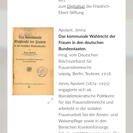
861
Novemberrevolution
zum
Digitalisat
der Friedrich-
Badische Revolution
Ebert-Stiftung
Frauenwahlrecht
Gesellschaftstheorie
Kultur – Kunst, Musik, Literatur
Apolant, Jenny:
Rheinheimisch
Das kommunale Wahlrecht der
Sprachbilder – Bildersprache
Aus den Augen, aus dem Sinn…
Frauen in den deutschen
Die Macht des Wortes
Bundesstaaten.
Das Kochbuch in Baden 1770–1950
Hrsg. vom Deutschen
Medienvielfalt von gestern bis morgen
Reichsverband für
Bella Bibliotheca
Frauenstimmrecht.
Welterfahrung und Innovation
Neue Fülle
Leipzig, Berlin: Teubner, 1918.
Stadt und Schloss Karlsruhe vor 1945
Jenny Apolant (1874–1925)
Zwischen den Seiten
Karlsruher TulpenKULTur
engagierte sich als
Verborgene Schätze
liberaldemokratische Politikerin
Andere Seiten aufschlagen
für das Frauenstimmrecht und
Die deutsche Feldpresse 1914/18
arbeitete in der sozialen
Viola
Frauenarbeit bei der Armen- und
Das Runde und das Eckige
Illustrationen zum Nibelungenlied
Waisenpflege sowie in den
August Lorent
Bereichen Krankenfürsorge,
Die Dritte Welt im Zweiten Weltkrieg