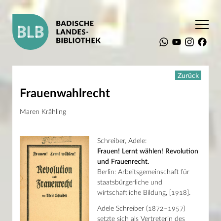
Startseite
Aktuelles
Ausstellungen
Schlaglichter – 100 Bücher des Jahres 1918
Zurück
Zeitgeschehen – Politik und Gesellschaft
Frauenwahlrecht
Frauenwahlrecht
Suchen
Maren Krähling
Die BLB
Schreiber, Adele:
Recherche
Frauen! Lernt wählen! Revolution
Service
Sammlungen
und Frauenrecht.
Aktuelles
Berlin: Arbeitsgemeinschaft für
Kulturprogramm
staatsbürgerliche und
Ausstellungen
wirtschaftliche Bildung, [1918].
Brand und Katastrophe
Sesam, öffne dich!
Adele Schreiber (1872–1957)
Träume, Wunder, Abenteuer
setzte sich als Vertreterin des
Narrenfreiheit!? Eine kleine Geschichte des Regelbruchs