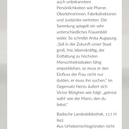
auch unbekanntere
Albert Grün
Persönlichkeiten wie Pfarrer,
Das Nibelungenlied und seine Welt
Handpressendrucke der Aldus-Presse Reicheneck
Oberlehrerinnen, Fabrikdirektoren
Reinhold Schneider
und Justizräte vertreten. Die
Der Rhein im Panorama
Sammlung spiegelt ein sehr
Kulturgüter auf Reisen
unterschiedliches Frauenbild
Neuerwerbung des Monats
wider. So schreibt Anita Augspurg:
Projekte
Stellenangebote
„Soll in der Zukunft unser Staat
Der Donaueschinger Wigalois
groß, frei, lebenskräftig, der
Themenseiten
Entfaltung zu höchsten
Kalender
Menschheitsidealen fähig
emporblühen, so muss er den
Einfluss der Frau nicht nur
News
dulden, er muss ihn suchen.“ Im
Presse
Mein Konto
Gegensatz hierzu äußert sich
Shop
Victor Blütghen wie folgt: „getrost
Glossar
wähl‘ wie der Mann, den du
Kontakt
liebst.“
Badische Landesbibliothek, 117 H
842
Aus Urheberrechtsgründen nicht