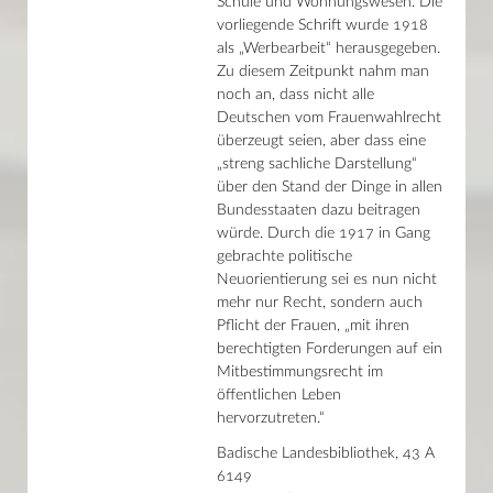
Schule und Wohnungswesen. Die
Wolfgang Amadeus Mozart
vorliegende Schrift wurde 1918
Fortschritt hat Tradition
als „Werbearbeit“ herausgegeben.
Das Speyerer Evangelistar
Taschenwelten
Zu diesem Zeitpunkt nahm man
Drôle d'Europe
noch an, dass nicht alle
LibrARTy
Deutschen vom Frauenwahlrecht
Buch und Druck in der Residenz
überzeugt seien, aber dass eine
CHIFFREN
„streng sachliche Darstellung“
Meines Schiffes Steuer führ ich
Hoch hinaus
über den Stand der Dinge in allen
Caro maestro
Bundesstaaten dazu beitragen
Reger total
würde. Durch die 1917 in Gang
HeRRReinspaziert!
gebrachte politische
Joseph Victor von Scheffel
Neuorientierung sei es nun nicht
Robert und Clara Schumann
„So bald ich aufgestanden war, hab ich ein Solo auf der Flöte geblase
mehr nur Recht, sondern auch
Alter Schwede
Pflicht der Frauen, „mit ihren
Karlsruhe nach dem Zweiten Weltkrieg
berechtigten Forderungen auf ein
Anleitung zum Selberdenken
Mitbestimmungsrecht im
In guter Gesellschaft
öffentlichen Leben
Josef Schelb
Die Badische Landesbibliothek im Zweiten Weltkrieg
hervorzutreten.“
Das Nibelungenlied
Badische Landesbibliothek, 43 A
Sohn der Harmonie
Fritz Leonhardt in Amerika
6149
Friedrich Schiller