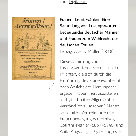
zum
Digitalisat
Struwwelpeters Vater
Händel in Karlsruhe
Der Johanniterorden
Frauen! Lernt wählen! Eine
Reinhold Schneider und Leopold Ziegler
Sammlung von Losungsworten
Bibliotheca Gastronomica
Bücherverbrennung 1933
bedeutender deutscher Männer
Förster Pribam und die glücklichen Eulen
und Frauen zum Wahlrecht der
Engel auf Küchensieb
deutschen Frauen.
Molekulare Ästhetik
Leipzig: Abel & Müller, [1918].
Büchersammlung U. und K. Schulz
Unikatbücher
Diese Sammlung von
„Wenn über dem Weinberg es flammt …“
Losungsworten erschien, um die
Der Magier am Dirigentenpult – Felix Mottl
Pflichten, die sich durch die
Mittelalterliche Handschriften der Badischen Landesbibliothek
Kostbare Geschenke der Badischen Bibliotheksgesellschaft
Einführung des Frauenwahlrechts
Bertolt Brecht
nach Ansicht der Herausgeber
Reinhold Frank
ergeben haben, herauszustellen
Max Reger in der Kinderzeit des Urheberrechts
und „der breiten Allgemeinheit
Illustre Gäste
verständlich zu machen.“ Neben
Reinhold Frank (1896–1945)
49 Bildnisse – ein Buch
berühmten Vertreterinnen der
Impressions d’Europe
Frauenbewegung wie Hedwig
klangwelten : lebenswelten
Courths-Mahler (1867–1950) und
Glockenbücher
Anita Augspurg (1857–1943) sind
Im Anfang war das Wort