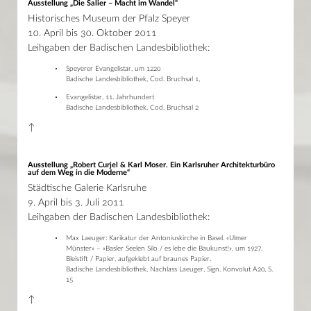
Ausstellung „Die Salier – Macht im Wandel“
Historisches Museum der Pfalz Speyer
10. April bis 30. Oktober 2011
Leihgaben der Badischen Landesbibliothek:
Speyerer Evangelistar, um 1220
Badische Landesbibliothek, Cod. Bruchsal 1,
Evangelistar, 11. Jahrhundert
Badische Landesbibliothek, Cod. Bruchsal 2
↑
Ausstellung „Robert Curjel & Karl Moser. Ein Karlsruher Architekturbüro
auf dem Weg in die Moderne“
Städtische Galerie Karlsruhe
9. April bis 3. Juli 2011
Leihgaben der Badischen Landesbibliothek:
Max Laeuger: Karikatur der Antoniuskirche in Basel. «Ulmer
Münster» – «Basler Seelen Silo / es lebe die Baukunst!», um 1927.
Bleistift / Papier, aufgeklebt auf braunes Papier.
Badische Landesbibliothek, Nachlass Laeuger, Sign. Konvolut A20, S.
15
↑