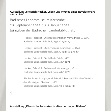
Haupthaus
Archiv Kulturgüter 2021
Mo–Fr 9–19 Uhr / Sa 10–18 Uhr
Archiv Kulturgüter 2020
Ausstellung „Friedrich Hecker. Leben und Mythos eines Revolutionärs
Lesesaal Sammlungen
Archiv Kulturgüter 2019
1811–1881“
Mo–Mi/Fr 9.30–16 Uhr / Do 9.30–18 Uhr
Archiv Kulturgüter 2018
Badisches Landesmuseum Karlsruhe
Archiv Kulturgüter 2017
Wissenstor
28. September 2011 bis 8. Januar 2012
Archiv Kulturgüter 2016
Mo–Fr 9–22 Uhr / Sa–So 10–22 Uhr
Archiv Kulturgüter 2015
Leihgaben der Badischen Landesbibliothek:
Archiv Kulturgüter 2014
Hecker, Friedrich: Die staatsrechtlichen Verhältnisse ..., 1845.
Archiv Kulturgüter 2013
Badische Landesbibliothek, Sign. O 43 A 790
Archiv Kulturgüter 2012
Archiv Kulturgüter 2011
Hecker, Friedrich: Die Erhebung des Volkes ..., 1848.
Archiv Kulturgüter 2010
Badische Landesbibliothek, Sign. O 42 B 62, 27,3 RH
Archiv Kulturgüter 2009
Hecker, Friedrich: Gepfefferte Briefe, 1868.
Archiv Kulturgüter 2008
Badische Landesbibliothek, Sign. 48 A 1274
Archiv Kulturgüter 2007
Hecker, Friedrich: Reden und Vorlesungen, 1872.
Archiv Kulturgüter 2006
Badische Landesbibliothek, Sign. 48 A 1276
Archiv Kulturgüter 2005
Neuerwerbung des Monats
Blankenhorn, Adolph, und Friedrich Hecker: Über den Weinbau
Projekte
der Vereinigten Staaten ..., 1883.
Badische Landesbibliothek, Sign. 98 B 77036 RH
Stellenangebote
Der Donaueschinger Wigalois
↑
Themenseiten
Kalender
Ausstellung „Klassische Rebsorten in alten und neuen Bildern“