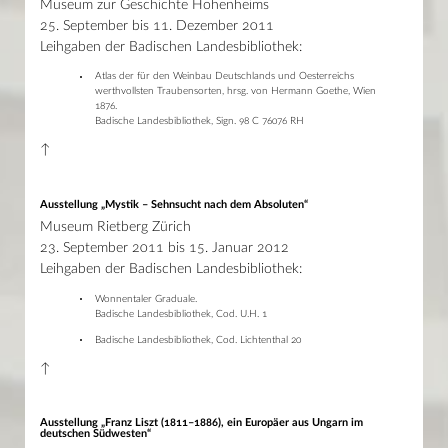
Museum zur Geschichte Hohenheims
News
25. September bis 11. Dezember 2011
Presse
Leihgaben der Badischen Landesbibliothek:
Mein Konto
Shop
Atlas der für den Weinbau Deutschlands und Oesterreichs
Glossar
werthvollsten Traubensorten, hrsg. von Hermann Goethe, Wien
Kontakt
1876.
Badische Landesbibliothek, Sign. 98 C 76076 RH
↑
Ausstellung „Mystik – Sehnsucht nach dem Absoluten“
Museum Rietberg Zürich
23. September 2011 bis 15. Januar 2012
Leihgaben der Badischen Landesbibliothek:
Wonnentaler Graduale.
Badische Landesbibliothek, Cod. U.H. 1
Badische Landesbibliothek, Cod. Lichtenthal 20
↑
Ausstellung „Franz Liszt (1811–1886), ein Europäer aus Ungarn im
deutschen Südwesten“