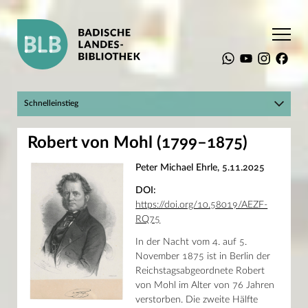
Startseite
BLBlog
Schnelleinstieg
Hier geht's zum BLBlog!
Suchen
Robert von Mohl (1799–1875)
Mein Konto
Katalog plus
Raumbuchungssystem
Peter Michael Ehrle, 5.11.2025
Landesbibliographie
Die BLB
Digitale Sammlungen
DOI:
Recherche
Infos für Einsteiger
Service
Online-Kurse und Tutorials
https://doi.org/10.58019/AEZF-
Sammlungen
RQ75
Aktuelles
Adresse
Kalender
In der Nacht vom 4. auf 5.
Erbprinzenstraße 15
76133 Karlsruhe
November 1875 ist in Berlin der
T +49 721 175-2221
Reichstagsabgeordnete Robert
service@blb-karlsruhe.de
News
von Mohl im Alter von 76 Jahren
Presse
Öffnungszeiten
verstorben. Die zweite Hälfte
Mein Konto