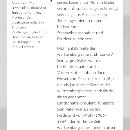
Haupthaus
seines Lebens hat Mohl in Baden
Robert von Mohl
Shop
Mo–Fr 9–19 Uhr / Sa 10–18 Uhr
(1799–1875), deutscher
Glossar
verbracht, sodass es gerechtfertigt
Jurist und Politiker,
Kontakt
Lesesaal Sammlungen
sein mag, aus Anlass des 150.
Professor der
Mo–Mi/Fr 9.30–16 Uhr / Do 9.30–18 Uhr
Todestages hier an diesen
Staatswissenschaft in
bedeutenden
Tübingen,
Wissenstor
Reichstagsmitglied und
Mo–Fr 9–22 Uhr / Sa–So 10–22 Uhr
Staatswissenschaftler und
Bibliothekar, Quelle:
Politiker zu erinnern.
UB Tübingen, CC0 –
Public Domain.
Mohl entstammte der
württembergischen „Ehrbarkeit“.
Sein Urgroßvater war der
berühmte Staats- und
Völkerrechtler Johann Jacob
Moser von Filseck (1701–1785),
der als juristischer Berater der
württembergischen Landstände,
als so genannter
Landschaftskonsulent, fungierte.
Sein Vater war Benjamin
Ferdinand von Mohl (1766–
1845), der für kurze Zeit
württembergischer Innenminister