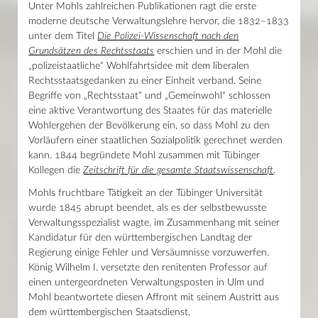
Unter Mohls zahlreichen Publikationen ragt die erste
moderne deutsche Verwaltungslehre hervor, die 1832–1833
unter dem Titel
Die Polizei-Wissenschaft nach den
Grundsätzen des Rechtsstaats
erschien und in der Mohl die
„polizeistaatliche“ Wohlfahrtsidee mit dem liberalen
Rechtsstaatsgedanken zu einer Einheit verband. Seine
Begriffe von „Rechtsstaat“ und „Gemeinwohl“ schlossen
eine aktive Verantwortung des Staates für das materielle
Wohlergehen der Bevölkerung ein, so dass Mohl zu den
Vorläufern einer staatlichen Sozialpolitik gerechnet werden
kann. 1844 begründete Mohl zusammen mit Tübinger
Kollegen die
Zeitschrift für die gesamte Staatswissenschaft
.
Mohls fruchtbare Tätigkeit an der Tübinger Universität
wurde 1845 abrupt beendet, als es der selbstbewusste
Verwaltungsspezialist wagte, im Zusammenhang mit seiner
Kandidatur für den württembergischen Landtag der
Regierung einige Fehler und Versäumnisse vorzuwerfen.
König Wilhelm I. versetzte den renitenten Professor auf
einen untergeordneten Verwaltungsposten in Ulm und
Mohl beantwortete diesen Affront mit seinem Austritt aus
dem württembergischen Staatsdienst.