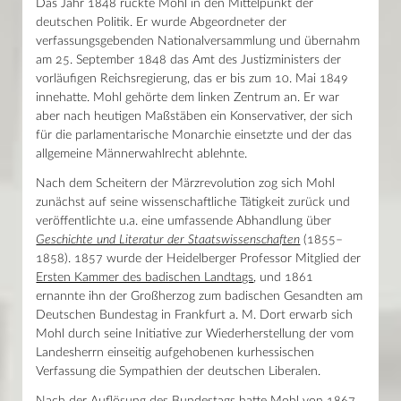
Das Jahr 1848 rückte Mohl in den Mittelpunkt der
deutschen Politik. Er wurde Abgeordneter der
verfassungsgebenden Nationalversammlung und übernahm
am 25. September 1848 das Amt des Justizministers der
vorläufigen Reichsregierung, das er bis zum 10. Mai 1849
innehatte. Mohl gehörte dem linken Zentrum an. Er war
aber nach heutigen Maßstäben ein Konservativer, der sich
für die parlamentarische Monarchie einsetzte und der das
allgemeine Männerwahlrecht ablehnte.
Nach dem Scheitern der Märzrevolution zog sich Mohl
zunächst auf seine wissenschaftliche Tätigkeit zurück und
veröffentlichte u.a. eine umfassende Abhandlung über
Geschichte und Literatur der Staatswissenschaften
(1855–
1858). 1857 wurde der Heidelberger Professor Mitglied der
Ersten Kammer des badischen Landtags
, und 1861
ernannte ihn der Großherzog zum badischen Gesandten am
Deutschen Bundestag in Frankfurt a. M. Dort erwarb sich
Mohl durch seine Initiative zur Wiederherstellung der vom
Landesherrn einseitig aufgehobenen kurhessischen
Verfassung die Sympathien der deutschen Liberalen.
Nach der Auflösung des Bundestags hatte Mohl von 1867