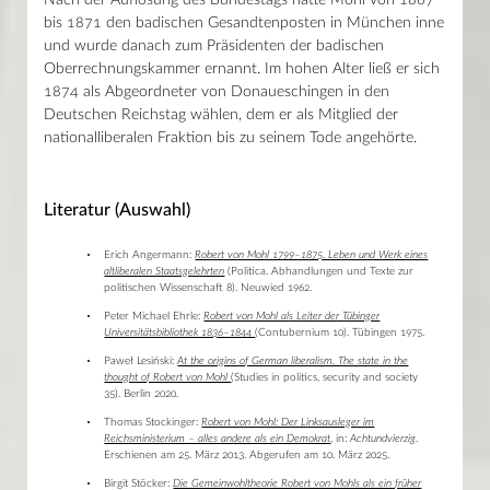
bis 1871 den badischen Gesandtenposten in München inne
und wurde danach zum Präsidenten der badischen
Oberrechnungskammer ernannt. Im hohen Alter ließ er sich
1874 als Abgeordneter von Donaueschingen in den
Deutschen Reichstag wählen, dem er als Mitglied der
nationalliberalen Fraktion bis zu seinem Tode angehörte.
Literatur (Auswahl)
Erich Angermann:
Robert von Mohl 1799–1875. Leben und Werk eines
altliberalen Staatsgelehrten
(Politica. Abhandlungen und Texte zur
politischen Wissenschaft 8). Neuwied 1962.
Peter Michael Ehrle:
Robert von Mohl als Leiter der Tübinger
Universitätsbibliothek 1836–1844
(Contubernium 10). Tübingen 1975.
Paweł Lesiński:
At the origins of German liberalism. The state in the
thought of Robert von Mohl
(Studies in politics, security and society
35). Berlin 2020.
Thomas Stockinger:
Robert von Mohl: Der Linksausleger im
Reichsministerium – alles andere als ein Demokrat
, in:
Achtundvierzig
.
Erschienen am 25. März 2013. Abgerufen am 10. März 2025.
Birgit Stöcker:
Die Gemeinwohltheorie Robert von Mohls als ein früher